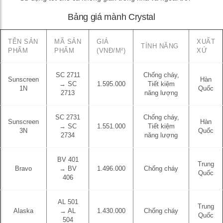
Bảng giá mành Crystal
TÊN SẢN
MÃ SẢN
GIÁ
XUẤT
TÍNH NĂNG
PHẨM
PHẨM
(VNĐ/M²)
XỨ
SC 2711
Chống cháy,
Sunscreen
Hàn
→ SC
1.595.000
Tiết kiệm
1N
Quốc
2713
năng lượng
SC 2731
Chống cháy,
Sunscreen
Hàn
→ SC
1.551.000
Tiết kiệm
3N
Quốc
2734
năng lượng
BV 401
Trung
Bravo
→ BV
1.496.000
Chống cháy
Quốc
406
AL 501
Trung
Alaska
→ AL
1.430.000
Chống cháy
Quốc
504