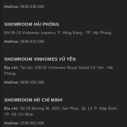
Hotline:
0936.638.669
SHOWROOM HẢI PHÒNG
BH 06-19 Vinhomes Imperira, P. Hồng Bàng - TP. Hải Phòng
Hotline:
0936.810.566
SHOWROOM VINHOMES VŨ YÊN
Địa chỉ:
Tài Lộc 12B-02 Vinhomes Royal Island Vũ Yên - Hải
Phòng
Hotline:
0936.650.566
SHOWROOM HỒ CHÍ MINH
Địa chỉ:
Số 28 Đường 36, KDC Vạn Phúc, QL 13, P. Hiệp Bình,
TP. Hồ Chí Minh
Hotline:
0708.963.999