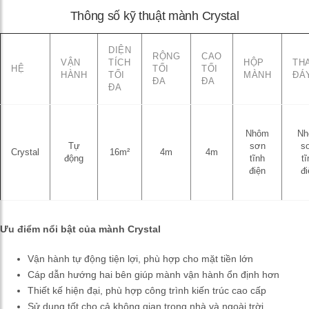
Thông số kỹ thuật mành Crystal
DIỆN
RỘNG
CAO
VẬN
TÍCH
HỘP
TH
HỆ
TỐI
TỐI
HÀNH
TỐI
MÀNH
ĐÁ
ĐA
ĐA
ĐA
Nhôm
Nh
Tự
sơn
s
Crystal
16m²
4m
4m
động
tĩnh
tĩ
điện
đi
Ưu điểm nổi bật của mành Crystal
Vận hành tự động tiện lợi, phù hợp cho mặt tiền lớn
Cáp dẫn hướng hai bên giúp mành vận hành ổn định hơn
Thiết kế hiện đại, phù hợp công trình kiến trúc cao cấp
Sử dụng tốt cho cả không gian trong nhà và ngoài trời