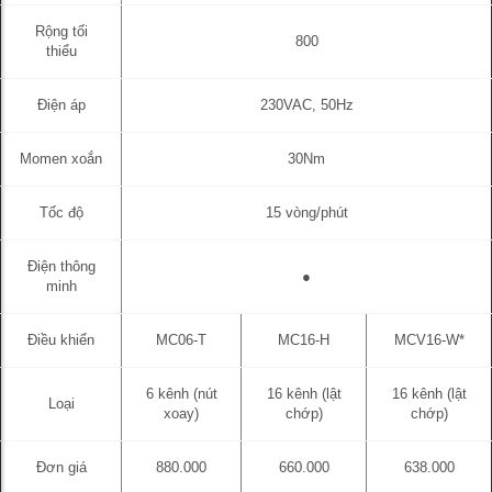
Rộng tối
800
thiểu
Điện áp
230VAC, 50Hz
Momen xoắn
30Nm
Tốc độ
15 vòng/phút
Điện thông
●
minh
Điều khiển
MC06-T
MC16-H
MCV16-W*
6 kênh (nút
16 kênh (lật
16 kênh (lật
Loại
xoay)
chớp)
chớp)
Đơn giá
880.000
660.000
638.000