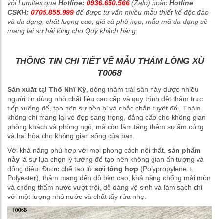
với Lumitex qua
Hotline:
0936.650.566
(Zalo) hoặc
Hotline
CSKH:
0705.855.999
để được tư vấn nhiều mẫu thiết kế độc đáo
và đa dạng, chất lượng cao, giá cả phù hợp, mẫu mã đa dạng sẽ
mang lại sự hài lòng cho Quý khách hàng.
THÔNG TIN CHI TIẾT VỀ MẪU THẢM LÔNG XÙ
T0068
Sản xuất tại Thổ Nhĩ Kỳ
, dòng thảm trải sàn này được nhiều
người tin dùng nhờ chất liệu cao cấp và quy trình dệt thảm trực
tiếp xuống đế, tạo nên sự bền bỉ và chắc chắn tuyệt đối. Thảm
không chỉ mang lại vẻ đẹp sang trọng, đẳng cấp cho không gian
phòng khách và phòng ngủ, mà còn làm tăng thêm sự ấm cúng
và hài hòa cho không gian sống của bạn.
Với khả năng phù hợp với mọi phong cách nội thất,
sản phẩm
này
là sự lựa chọn lý tưởng để tạo nên không gian ấn tượng và
đồng điệu. Được chế tạo từ
sợi tổng hợp
(Polypropylene +
Polyester), thảm mang đến độ bền cao, khả năng chống mài mòn
và chống thấm nước vượt trội, dễ dàng vệ sinh và làm sạch chỉ
với một lượng nhỏ nước và chất tẩy rửa nhẹ.