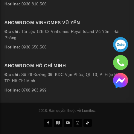
Hotline:
0936.810.566
SHOWROOM VINHOMES VŨ YÊN
Địa chỉ:
Tài Lộc 12B-02 Vinhomes Royal Island Vũ Yên - Hải
Phòng
Hotline:
0936.650.566
SHOWROOM HỒ CHÍ MINH
Địa chỉ:
Số 28 Đường 36, KDC Vạn Phúc, QL 13, P. Hiệp Bình,
TP. Hồ Chí Minh
Hotline:
0708.963.999
2018. Bản quyền thuộc về Lumitex.