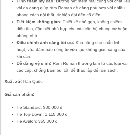
Tính thẩm mỹ cao:
Đường nét mềm mại cùng với chất liệu
vải đa dạng giúp rèm Roman dễ dàng phù hợp với nhiều
phong cách nội thất, từ hiện đại đến cổ điển.
Tiết kiệm không gian:
Thiết kế nhỏ gọn, không chiếm
diện tích, đặc biệt phù hợp cho các căn hộ chung cư hoặc
phòng nhỏ.
Điều chỉnh ánh sáng tối ưu:
Khả năng che chắn linh
hoạt, vừa đảm bảo riêng tư vừa tạo không gian sáng sủa
khi cần.
Dễ dàng vệ sinh:
Rèm Roman thường làm từ các loại vải
cao cấp, chống bám bụi tốt, dễ tháo lắp để làm sạch.
Xuất xứ:
Hàn Quốc
Giá sản phẩm:
Hệ Standard: 930,000 đ
Hệ Top-Down: 1,115,000 đ
Hệ Avalon: 955,000 đ