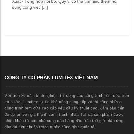
Xuất - Tổng hợp nội bộ. Quý vị có thể tìm hiểu thêm nội
dung công việc [...]
CÔNG TY CỔ PHẦN LUMITEX VIỆT NAM
Với trên 20 năm kinh nghiệm thi công các công trình rèm cửa trên
cả nước, Lumitex tự tin khả năng cung cấp và thi công những
công trình rèm cửa cao cấp yêu cầu kỹ thuật cao, đảm bảo tiến
độ dự án với giá thành cạnh tranh nhất. Tất cả sản phẩm được
nhập khẩu từ các nhà cung cấp hàng đầu trên thế giới đáp ứng
đầy đủ tiêu chuẩn trong nước cũng như quốc tế.