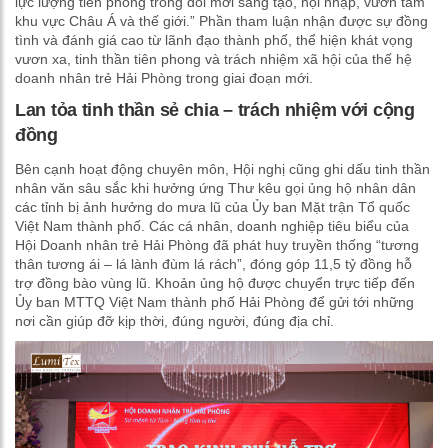
lực lượng tiên phong trong đổi mới sáng tạo, hội nhập, vươn tầm
khu vực Châu Á và thế giới.” Phần tham luận nhận được sự đồng
tình và đánh giá cao từ lãnh đạo thành phố, thể hiện khát vọng
vươn xa, tinh thần tiên phong và trách nhiệm xã hội của thế hệ
doanh nhân trẻ Hải Phòng trong giai đoạn mới.
Lan tỏa tinh thần sẻ chia – trách nhiệm với cộng
đồng
Bên cạnh hoạt động chuyên môn, Hội nghị cũng ghi dấu tinh thần
nhân văn sâu sắc khi hưởng ứng Thư kêu gọi ủng hộ nhân dân
các tỉnh bị ảnh hưởng do mưa lũ của Ủy ban Mặt trận Tổ quốc
Việt Nam thành phố. Các cá nhân, doanh nghiệp tiêu biểu của
Hội Doanh nhân trẻ Hải Phòng đã phát huy truyền thống “tương
thân tương ái – lá lành đùm lá rách”, đóng góp 11,5 tỷ đồng hỗ
trợ đồng bào vùng lũ. Khoản ủng hộ được chuyển trực tiếp đến
Ủy ban MTTQ Việt Nam thành phố Hải Phòng để gửi tới những
nơi cần giúp đỡ kịp thời, đúng người, đúng địa chỉ.