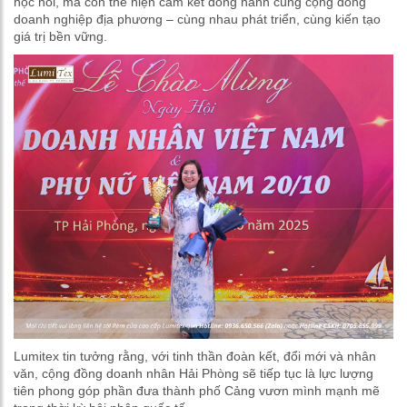
học hỏi, mà còn thể hiện cam kết đồng hành cùng cộng đồng
doanh nghiệp địa phương – cùng nhau phát triển, cùng kiến tạo
giá trị bền vững.
Lumitex tin tưởng rằng, với tinh thần đoàn kết, đổi mới và nhân
văn, cộng đồng doanh nhân Hải Phòng sẽ tiếp tục là lực lượng
tiên phong góp phần đưa thành phố Cảng vươn mình mạnh mẽ