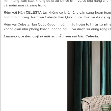
mịn màng, sắc sảo, không dễ bị xù khi vệ sinh và có khả năng chố
vải mềm mại và sang trọng.
Rèm vải Hàn CELESTA​
tuy không có khả năng cản sáng hoàn toàn
tính thời thượng. Rèm vải Celesta Hàn Quốc được thiết kế
đa dạng
Rèm vải Celesta Hàn Quốc được nhuộm màu
hoàn toàn từ tự nhi
không gian như phòng khách, phòng ngủ,...và được sử dụng rộng rãi 
Lumitex gửi đến quý vị một số mẫu rèm vải Hàn Celesta: