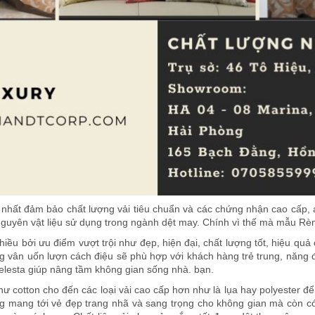
nhất đảm bảo chất lượng vải tiêu chuẩn và các chứng nhận cao cấp, a
 nguyên vật liệu sử dụng trong ngành dệt may. Chính vì thế mà mẫu Rèm
ều bởi ưu điểm vượt trội như đẹp, hiện đại, chất lượng tốt, hiệu quả
vân uốn lượn cách điệu sẽ phù hợp với khách hàng trẻ trung, năng đ
elesta giúp nâng tầm không gian sống nhà. bạn.
hư cotton cho đến các loại vải cao cấp hơn như là lụa hay polyester để
ang tới vẻ đẹp trang nhã và sang trọng cho không gian mà còn có 