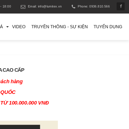
- 18:00
Email: info@lumitex.vn
Phone: 0936.810.566
IÁ
VIDEO
TRUYỀN THÔNG - SỰ KIỆN
TUYỂN DỤNG
A CAO CẤP
hách hàng
N QUỐC
TỪ 100.000.000 VNĐ