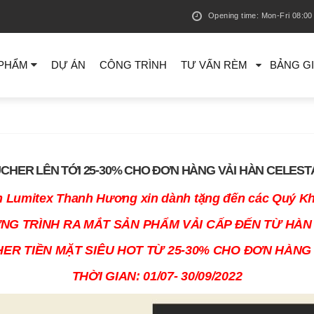
Opening time: Mon-Fri 08:00 
 PHẨM
DỰ ÁN
CÔNG TRÌNH
TƯ VẤN RÈM
BẢNG G
CHER LÊN TỚI 25-30% CHO ĐƠN HÀNG VẢI HÀN CELEST
 Lumitex Thanh Hương xin dành tặng đến các Quý K
G TRÌNH RA MẮT SẢN PHẨM VẢI CẤP ĐẾN TỪ HÀ
R TIỀN MẶT SIÊU HOT TỪ 25-30% CHO ĐƠN HÀNG 
THỜI GIAN: 01/07- 30/09/2022