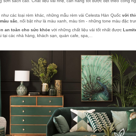
ng sờn sách cao. Chất liệu vải nhẹ, cản nắng tốt được dệt theo công
 như các loại rèm khác, những mẫu rèm vải Celesta Hàn Quốc
với thi
 màu sắc
, nổi bật như là màu xanh, màu tím - những tone màu đặc trư
ên
an toàn cho sức khỏe
với những chất liệu vải tốt nhất được
Lumit
tại các nhà hàng, khách sạn, quán cafe, spa,...