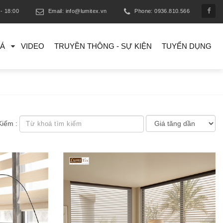
- 18:00
Email: info@lumitex.vn
Phone: 0936.810.566
IÁ
VIDEO
TRUYỀN THÔNG - SỰ KIỆN
TUYỂN DỤNG
Kiếm :