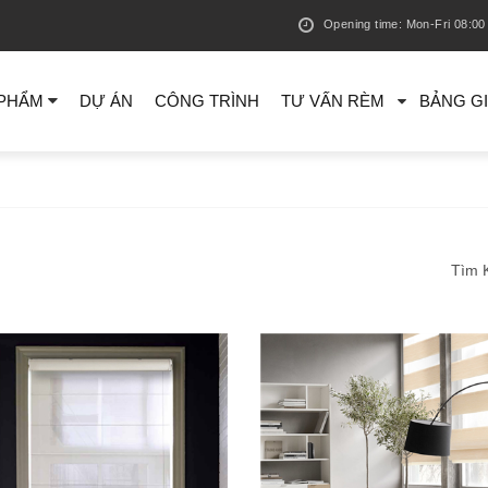
Opening time: Mon-Fri 08:00 
 PHẨM
DỰ ÁN
CÔNG TRÌNH
TƯ VẤN RÈM
BẢNG G
Tìm 