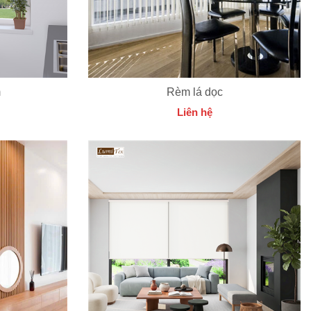
m
Rèm lá dọc
Liên hệ