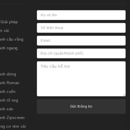
Giải pháp
m vải
ành cầu vồng
ành ngang
ành đứng
ành Roman
ành cuốn
ành tổ ong
ành sáo
ành Zipscreen
ộng cơ rèm vải