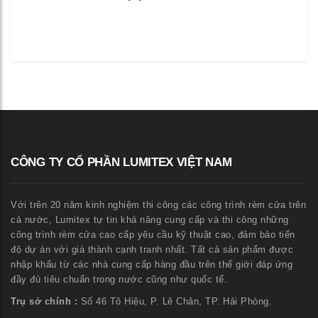
CÔNG TY CỔ PHẦN LUMITEX VIỆT NAM
Với trên 20 năm kinh nghiệm thi công các công trình rèm cửa trên
cả nước, Lumitex tự tin khả năng cung cấp và thi công những
công trình rèm cửa cao cấp yêu cầu kỹ thuật cao, đảm bảo tiến
độ dự án với giá thành cạnh tranh nhất. Tất cả sản phẩm được
nhập khẩu từ các nhà cung cấp hàng đầu trên thế giới đáp ứng
đầy đủ tiêu chuẩn trong nước cũng như quốc tế.
Trụ sở chính :
Số 46 Tô Hiệu, P. Lê Chân, TP. Hải Phòng.