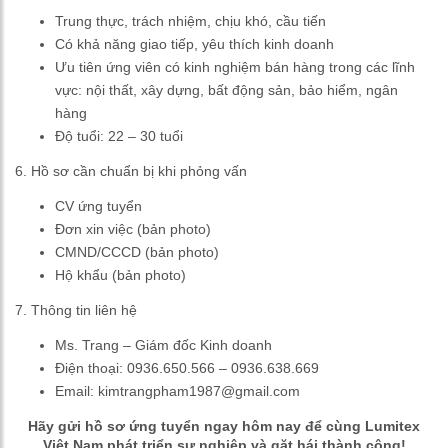
Trung thực, trách nhiệm, chịu khó, cầu tiến
Có khả năng giao tiếp, yêu thích kinh doanh
Ưu tiên ứng viên có kinh nghiệm bán hàng trong các lĩnh
vực: nội thất, xây dựng, bất động sản, bảo hiểm, ngân
hàng
Độ tuổi: 22 – 30 tuổi
6. Hồ sơ cần chuẩn bị khi phỏng vấn
CV ứng tuyển
Đơn xin việc (bản photo)
CMND/CCCD (bản photo)
Hộ khẩu (bản photo)
7. Thông tin liên hệ
Ms. Trang – Giám đốc Kinh doanh
Điện thoại: 0936.650.566 – 0936.638.669
Email: kimtrangpham1987@gmail.com
Hãy gửi hồ sơ ứng tuyển ngay hôm nay để cùng Lumitex
Việt Nam phát triển sự nghiệp và gặt hái thành công!