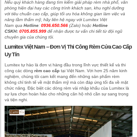
Nếu quý khách hàng đang tìm kiếm giải pháp rèm nhà phố, văn
phòng hiện đại hay các công trình khách sạn, khu nghỉ dưỡng
với tiêu chuẩn cao cấp, giúp tối ưu hóa không gian làm việc và
nâng tầm thẩm mỹ, hãy liên hệ ngay với Lumitex Việt
Nam qua
Hotline
:
0936.650.566
(Zalo) hoặc
Hotline
CSKH:
0705.855.999
để nhận được tư vấn chi tiết từ đội ngũ
chuyên gia của chúng tôi.
Lumitex Việt Nam – Đơn Vị Thi Công Rèm Cửa Cao Cấp
Uy Tín
Lumitex tự hào là đơn vị hàng đầu trong lĩnh vực thiết kế và thi
công các dòng
rèm cao cấp
tại Việt Nam. Với hơn 25 năm kinh
nghiệm, chúng tôi cam kết mang đến những sản phẩm rèm
không chỉ tinh tế về mặt thẩm mỹ mà còn đáp ứng tối đa về mặt
chức năng. Đặc biệt các dòng rèm vải nhập khẩu của Lumitex là
sự lựa chọn hoàn hảo cho những căn hộ nhỏ cần sự sang trọng
và tiện nghi.