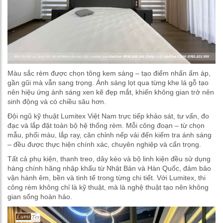
Màu sắc rèm được chọn tông kem sáng – tạo điểm nhấn ấm áp,
gần gũi mà vẫn sang trọng. Ánh sáng lọt qua từng khe lá gỗ tạo
nên hiệu ứng ánh sáng xen kẽ đẹp mắt, khiến không gian trở nên
sinh động và có chiều sâu hơn.
Đội ngũ kỹ thuật Lumitex Việt Nam trực tiếp khảo sát, tư vấn, đo
đạc và lắp đặt toàn bộ hệ thống rèm. Mỗi công đoạn – từ chọn
mẫu, phối màu, lắp ray, căn chỉnh nếp vải đến kiểm tra ánh sáng
– đều được thực hiện chính xác, chuyên nghiệp và cẩn trọng.
Tất cả phụ kiện, thanh treo, dây kéo và bộ linh kiện đều sử dụng
hàng chính hãng nhập khẩu từ Nhật Bản và Hàn Quốc, đảm bảo
vận hành êm, bền và tinh tế trong từng chi tiết. Với Lumitex, thi
công rèm không chỉ là kỹ thuật, mà là nghệ thuật tạo nên không
gian sống hoàn hảo.