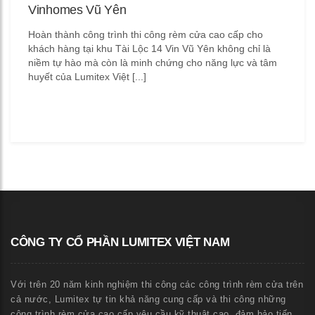
Vinhomes Vũ Yên
Hoàn thành công trình thi công rèm cửa cao cấp cho
khách hàng tại khu Tài Lộc 14 Vin Vũ Yên không chỉ là
niềm tự hào mà còn là minh chứng cho năng lực và tâm
huyết của Lumitex Việt [...]
CÔNG TY CỔ PHẦN LUMITEX VIỆT NAM
Với trên 20 năm kinh nghiệm thi công các công trình rèm cửa trên
cả nước, Lumitex tự tin khả năng cung cấp và thi công những
công trình rèm cửa cao cấp yêu cầu kỹ thuật cao, đảm bảo tiến