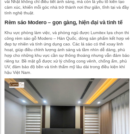
vải Nhật không chỉ điều tiết ánh sáng, mà còn là yếu tố kiến tạo
cảm xúc, khiến mỗi góc nhà trở thành nơi thư giãn, tĩnh tại và đầy
tính nghệ thuật.
Rèm sáo Modero – gọn gàng, hiện đại và tinh tế
Khu vực phòng làm việc, và phòng ngủ được Lumitex lựa chọn thi
công rèm sáo gỗ Modero – Hàn Quốc, dòng sản phẩm kết hợp vẻ
đẹp tự nhiên và tính ứng dụng cao. Các lá sáo có thể xoay linh
hoạt, giúp điều chỉnh lượng ánh sáng và tầm nhìn dễ dàng, phù
hợp cho những khu vực cần sự thông thoáng nhưng vẫn đảm bảo
riêng tư. Bề mặt gỗ được xử lý chống cong vênh, chống ẩm, phủ
UV, đảm bảo độ bền và tính thẩm mỹ lâu dài trong điều kiện khí
hậu Việt Nam.