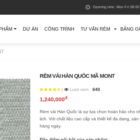
Opening time: Mon-Fri 08:00 
 PHẨM
DỰ ÁN
CÔNG TRÌNH
TƯ VẤN RÈM
BẢNG G
NT
RÈM VẢI HÀN QUỐC MÃ MONT
|
Lượt xem :
640
đ
1,240,000
Rèm vải Hàn Quốc là sự lựa chọn hoàn hảo cho nhữ
lịch. Với chất liệu cao cấp và thiết kế đa dạng, s
hàng ngày.
Đặc điểm nổi bật của sản phẩm: