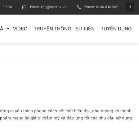
- 18:00
Email: info@lumitex.vn
Phone: 0936.810.566
IÁ
VIDEO
TRUYỀN THÔNG - SỰ KIỆN
TUYỂN DỤNG
ng ai yêu thích phong cách nội thất hiện đại, nhẹ nhàng và thanh
ản phẩm mang lại giá trị thẩm mỹ và đáp ứng tốt các nhu cầu sử dụng