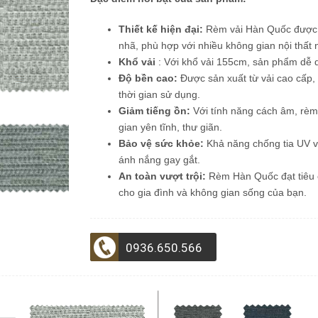
Thiết kế hiện đại:
Rèm vải Hàn Quốc được bi
nhã, phù hợp với nhiều không gian nội thấ
Khổ vải
: Với khổ vải 155cm, sản phẩm dễ 
Độ bền cao:
Được sản xuất từ vải cao cấp
thời gian sử dụng.
Giảm tiếng ồn:
Với tính năng cách âm, rèm
gian yên tĩnh, thư giãn.
Bảo vệ sức khỏe:
Khả năng chống tia UV vư
ánh nắng gay gắt.
An toàn vượt trội:
Rèm Hàn Quốc đạt tiêu c
cho gia đình và không gian sống của bạn.
0936.650.566