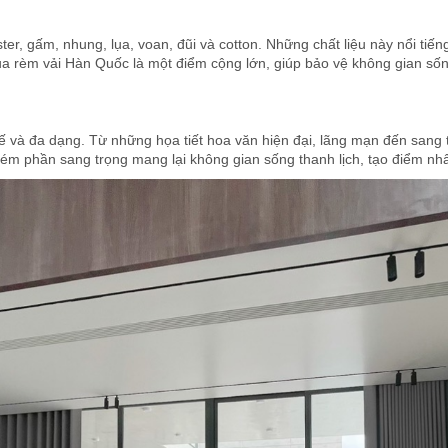
er, gấm, nhung, lụa, voan, đũi và cotton. Những chất liệu này nổi ti
của rèm vải Hàn Quốc là một điểm cộng lớn, giúp bảo vệ không gian sống
 tế và đa dạng. Từ những họa tiết hoa văn hiện đại, lãng mạn đến san
kém phần sang trọng mang lại không gian sống thanh lịch, tạo điểm nh