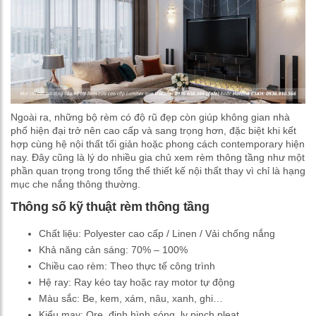
Ngoài ra, những bộ rèm có độ rũ đẹp còn giúp không gian nhà
phố hiện đại trở nên cao cấp và sang trọng hơn, đặc biệt khi kết
hợp cùng hệ nội thất tối giản hoặc phong cách contemporary hiện
nay. Đây cũng là lý do nhiều gia chủ xem rèm thông tầng như một
phần quan trọng trong tổng thể thiết kế nội thất thay vì chỉ là hạng
mục che nắng thông thường.
Thông số kỹ thuật rèm thông tầng
Chất liệu: Polyester cao cấp / Linen / Vải chống nắng
Khả năng cản sáng: 70% – 100%
Chiều cao rèm: Theo thực tế công trình
Hệ ray: Ray kéo tay hoặc ray motor tự động
Màu sắc: Be, kem, xám, nâu, xanh, ghi…
Kiểu may: Ore, định hình sóng, ly pinch pleat