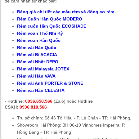
để cảm nhận sự khác biệt:
Bảng giá chi tiết các mẫu rèm và động cơ rèm
Rèm Cuốn Hàn Quốc MODERO
Rèm cuốn Hàn Quốc ECOSHADE
Rèm voan Thổ Nhĩ Kỳ
Rèm voan Hàn Quốc
Rèm vải Hàn Quốc
Rèm vải Bỉ ACACIA
Rèm vải Nhật DEPO
Rèm vải Malaysia JOTEX
Rèm vải Hàn VAVA
Rèm vải Anh PORTER & STONE
Rèm vải Hàn CELESTA
- Hotline
:
0936.650.566
(Zalo) hoặc
Hotline
CSKH:
0936.810.566
Trụ sở chính:
Số 46 Tô Hiệu - P. Lê Chân - TP. Hải Phòng.
Showroom Hải Phòng: BH 06-19 Vinhomes Imperira, P.
Hồng Bàng - TP. Hải Phòng