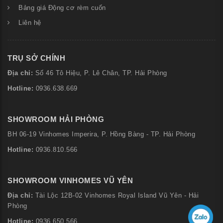
Bảng giá Động cơ rèm cuốn
Liên hệ
TRỤ SỞ CHÍNH
Địa chỉ:
Số
46 Tô Hiệu, P. Lê Chân, TP. Hải Phòng
Hotline:
0936.638.669
SHOWROOM HẢI PHÒNG
BH 06-19 Vinhomes Imperira, P. Hồng Bàng - TP. Hải Phòng
Hotline:
0936.810.566
SHOWROOM VINHOMES VŨ YÊN
Địa chỉ:
Tài Lộc 12B-02 Vinhomes Royal Island Vũ Yên - Hải
Phòng
Hotline:
0936.650.566