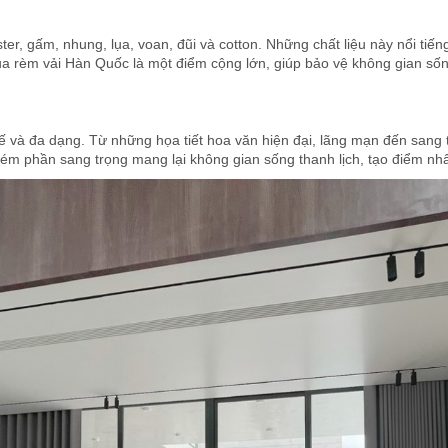
er, gấm, nhung, lụa, voan, đũi và cotton. Những chất liệu này nổi ti
của rèm vải Hàn Quốc là một điểm cộng lớn, giúp bảo vệ không gian sống
 tế và đa dạng. Từ những họa tiết hoa văn hiện đại, lãng mạn đến san
kém phần sang trọng mang lại không gian sống thanh lịch, tạo điểm nh