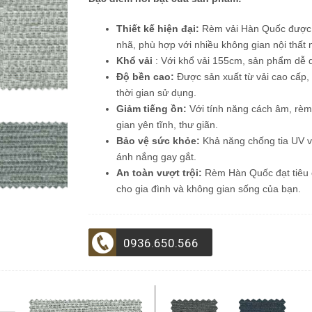
Thiết kế hiện đại:
Rèm vải Hàn Quốc được bi
nhã, phù hợp với nhiều không gian nội thấ
Khổ vải
: Với khổ vải 155cm, sản phẩm dễ 
Độ bền cao:
Được sản xuất từ vải cao cấp
thời gian sử dụng.
Giảm tiếng ồn:
Với tính năng cách âm, rèm
gian yên tĩnh, thư giãn.
Bảo vệ sức khỏe:
Khả năng chống tia UV vư
ánh nắng gay gắt.
An toàn vượt trội:
Rèm Hàn Quốc đạt tiêu c
cho gia đình và không gian sống của bạn.
0936.650.566