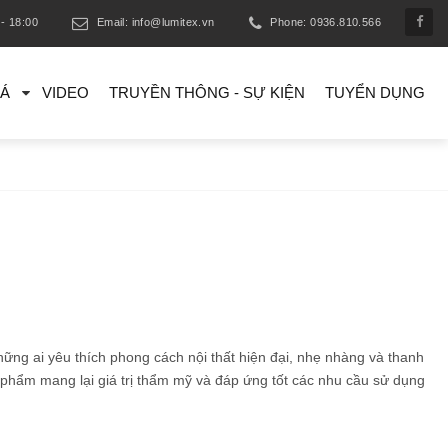
- 18:00
Email: info@lumitex.vn
Phone: 0936.810.566
IÁ
VIDEO
TRUYỀN THÔNG - SỰ KIỆN
TUYỂN DỤNG
ng ai yêu thích phong cách nội thất hiện đại, nhẹ nhàng và thanh
ản phẩm mang lại giá trị thẩm mỹ và đáp ứng tốt các nhu cầu sử dụng