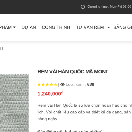
Opening time: Mon-Fri 08:00 
 PHẨM
DỰ ÁN
CÔNG TRÌNH
TƯ VẤN RÈM
BẢNG G
NT
RÈM VẢI HÀN QUỐC MÃ MONT
|
Lượt xem :
638
đ
1,240,000
Rèm vải Hàn Quốc là sự lựa chọn hoàn hảo cho nhữ
lịch. Với chất liệu cao cấp và thiết kế đa dạng, s
hàng ngày.
Đặc điểm nổi bật của sản phẩm: