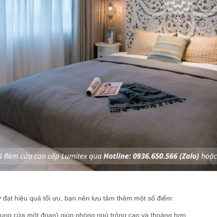
ư
đạt hiệu quả tối ưu, bạn nên lưu tâm thêm một số điểm:
n khung cửa một đoạn) giúp phòng ngủ trông cao và thoáng hơn.