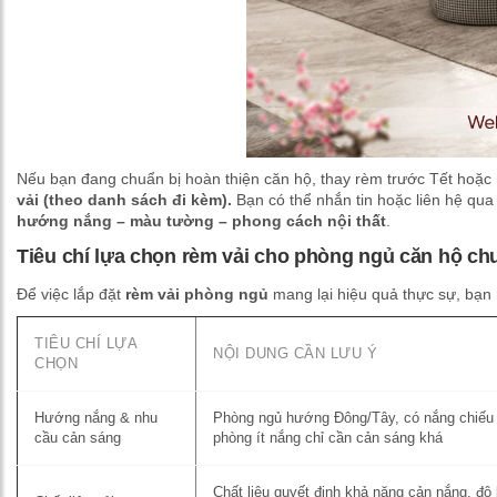
Nếu bạn đang chuẩn bị hoàn thiện căn hộ, thay rèm trước Tết hoặc
vải (theo danh sách đi kèm).
Bạn có thể nhắn tin hoặc liên hệ qu
hướng nắng – màu tường – phong cách nội thất
.
Tiêu chí lựa chọn rèm vải cho phòng ngủ căn hộ ch
Để việc lắp đặt
rèm vải phòng ngủ
mang lại hiệu quả thực sự, bạn 
TIÊU CHÍ LỰA
NỘI DUNG CẦN LƯU Ý
CHỌN
Hướng nắng & nhu
Phòng ngủ hướng Đông/Tây, có nắng chiếu 
cầu cản sáng
phòng ít nắng chỉ cần cản sáng khá
Chất liệu quyết định khả năng cản nắng, đ