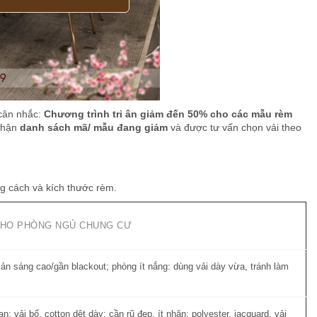
 cân nhắc:
Chương trình tri ân giảm đến 50% cho các mẫu rèm
nhận
danh sách mã/ mẫu đang giảm
và được tư vấn chọn vải theo
ng cách và kích thước rèm.
CHO PHÒNG NGỦ CHUNG CƯ
ản sáng cao/gần blackout; phòng ít nắng: dùng vải dày vừa, tránh làm
: vải bố, cotton dệt dày; cần rũ đẹp, ít nhăn: polyester, jacquard, vải