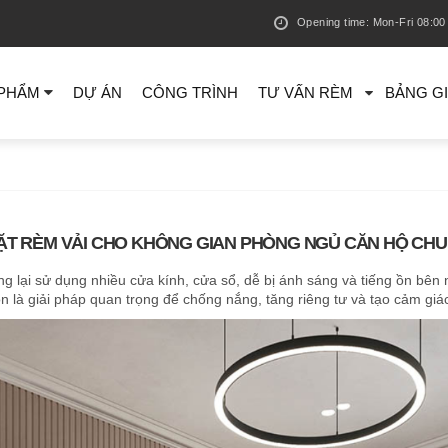
Opening time: Mon-Fri 08:00 
 PHẨM
DỰ ÁN
CÔNG TRÌNH
TƯ VẤN RÈM
BẢNG G
ẶT RÈM VẢI CHO KHÔNG GIAN PHÒNG NGỦ CĂN HỘ CH
 lại sử dụng nhiều cửa kính, cửa sổ, dễ bị ánh sáng và tiếng ồn bên
n là giải pháp quan trọng để chống nắng, tăng riêng tư và tạo cảm giá