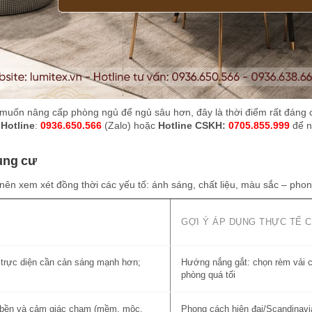
 muốn nâng cấp phòng ngủ để ngủ sâu hơn, đây là thời điểm rất đáng
a
Hotline
:
0936.650.566
(Zalo) hoặc
Hotline CSKH:
0705.855.999
để 
ung cư
nên xem xét đồng thời các yếu tố: ánh sáng, chất liệu, màu sắc – pho
GỢI Ý ÁP DỤNG THỰC TẾ 
trực diện cần cản sáng mạnh hơn;
Hướng nắng gắt: chọn rèm vải c
phòng quá tối
ộ bền và cảm giác chạm (mềm, mộc,
Phong cách hiện đại/Scandinavian