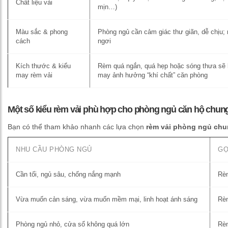
Chất liệu vải
mịn…)
Màu sắc & phong
Phòng ngủ cần cảm giác thư giãn, dễ chịu;
cách
ngơi
Kích thước & kiểu
Rèm quá ngắn, quá hẹp hoặc sóng thưa sẽ k
may rèm vải
may ảnh hưởng “khí chất” căn phòng
Một số kiểu rèm vải phù hợp cho phòng ngủ căn hộ chun
Bạn có thể tham khảo nhanh các lựa chọn
rèm vải phòng ngủ chu
NHU CẦU PHÒNG NGỦ
GỢ
Cần tối, ngủ sâu, chống nắng mạnh
Rèm
Vừa muốn cản sáng, vừa muốn mềm mại, linh hoạt ánh sáng
Rèm
Phòng ngủ nhỏ, cửa sổ không quá lớn
Rèm