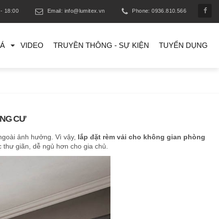
- 18:00
Email: info@lumitex.vn
Phone: 0936.810.566
IÁ
VIDEO
TRUYỀN THÔNG - SỰ KIỆN
TUYỂN DỤNG
UNG CƯ
 ngoài ảnh hưởng. Vì vậy,
lắp đặt rèm vải cho không gian phòng
c thư giãn, dễ ngủ hơn cho gia chủ.