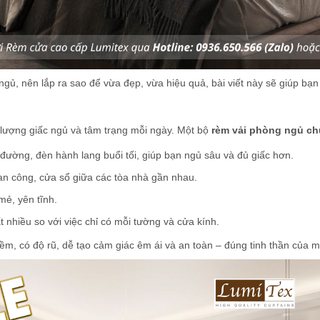
ủ, nên lắp ra sao để vừa đẹp, vừa hiệu quả, bài viết này sẽ giúp bạn 
t lượng giấc ngủ và tâm trạng mỗi ngày. Một bộ
rèm vải phòng ngủ c
ờng, đèn hành lang buổi tối, giúp bạn ngủ sâu và đủ giấc hơn.
an công, cửa sổ giữa các tòa nhà gần nhau.
mẻ, yên tĩnh.
nhiều so với việc chỉ có mỗi tường và cửa kính.
ềm, có độ rũ, dễ tạo cảm giác êm ái và an toàn – đúng tinh thần của m