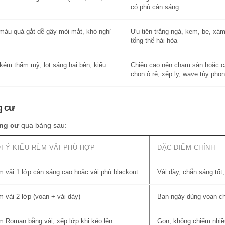
có phủ cản sáng
 màu quá gắt dễ gây mỏi mắt, khó nghỉ
Ưu tiên trắng ngà, kem, be, xám
tổng thể hài hòa
ém thẩm mỹ, lọt sáng hai bên; kiểu
Chiều cao nên chạm sàn hoặc c
chọn ô rê, xếp ly, wave tùy phon
g cư
ng cư
qua bảng sau:
I Ý KIỂU RÈM VẢI PHÙ HỢP
ĐẶC ĐIỂM CHÍNH
 vải 1 lớp cản sáng cao hoặc vải phủ blackout
Vải dày, chắn sáng tố
 vải 2 lớp (voan + vải dày)
Ban ngày dùng voan cho
 Roman bằng vải, xếp lớp khi kéo lên
Gọn, không chiếm nhiều