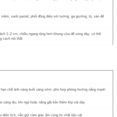
 mềm, xanh pastel; phối đồng điệu với tường, ga giường, tủ, sàn để
ách 1–2 cm; chiều ngang rộng hơn khung cửa để sóng dày; có thể
g cách nội thất
t, hạn chế ánh sáng buổi sáng sớm, phù hợp phòng hướng nắng mạnh
 sáng dịu, khi ngủ hoặc nắng gắt kéo thêm lớp vải dày
 diện tích, vẫn giữ cảm giác ấm cúng từ chất liệu vải