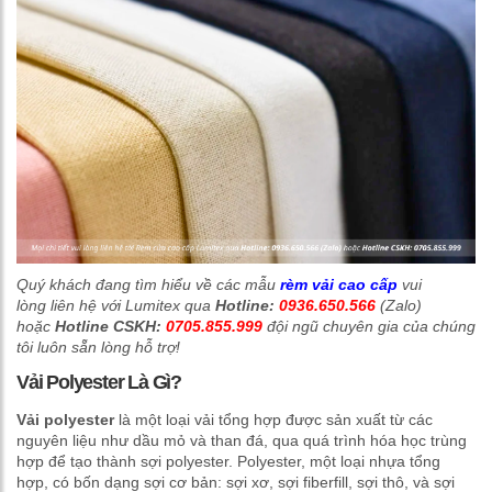
Quý khách đang tìm hiểu về các mẫu
rèm vải cao cấp
vui
lòng liên hệ với Lumitex qua
Hotline:
0936.650.566
(Zalo)
hoặc
Hotline CSKH:
0705.855.999
đội ngũ chuyên gia của chúng
tôi luôn sẵn lòng hỗ trợ!
Vải Polyester Là Gì?
Vải polyester
là một loại vải tổng hợp được sản xuất từ các
nguyên liệu như dầu mỏ và than đá, qua quá trình hóa học trùng
hợp để tạo thành sợi polyester. Polyester, một loại nhựa tổng
hợp, có bốn dạng sợi cơ bản: sợi xơ, sợi fiberfill, sợi thô, và sợi