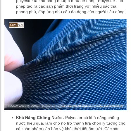
polyester là khả năng nhuộm màu dễ dàng. Polyester cho
phép tạo ra các sản phẩm thời trang với nhiều sắc thái
phong phú, đáp ứng nhu cầu đa dạng của người tiêu dùng.
Khả Năng Chống Nước:
Polyester có khả năng chống
nước hiệu quả, làm cho nó trở thành lựa chọn lý tưởng cho
các sản phẩm cần bảo vệ khỏi thời tiết ẩm ướt. Các sản