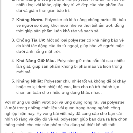
nhiều loại vải khác, giúp duy trì vẻ đẹp của sản phẩm lâu
dài và giảm thời gian bảo trì.
Kháng Nước:
Polyester có khả năng chống nước tốt, bảo
vệ người sử dụng khỏi mưa nhẹ và thời tiết ẩm ướt, đồng
thời giúp sản phẩm luôn khô ráo và sạch sẽ.
Chống Tia UV:
Một số loại polyester có khả năng bảo vệ
da khỏi tác động của tia tử ngoại, giúp bảo vệ người mặc
dưới ánh nắng mặt trời.
Khả Năng Giữ Màu:
Polyester giữ màu sắc tốt sau nhiều
lần giặt, giúp sản phẩm không bị phai màu và luôn trông
mới mẻ.
Kháng Nhiệt:
Polyester chịu nhiệt tốt và không dễ bị cháy
hoặc co lại dưới nhiệt độ cao, làm cho nó trở thành lựa
chọn an toàn cho nhiều ứng dụng khác nhau.
Với những ưu điểm vượt trội và ứng dụng rộng rãi, vải polyester
là một trong những chất liệu vải quan trọng trong ngành công
nghiệp hiện nay. Hy vọng bài viết này đã cung cấp cho bạn cái
nhìn rõ ràng và đầy đủ về vải polyester, giúp bạn đưa ra lựa chọn
thông minh cho các sản phẩm tiêu dùng và thiết kế nội thất.