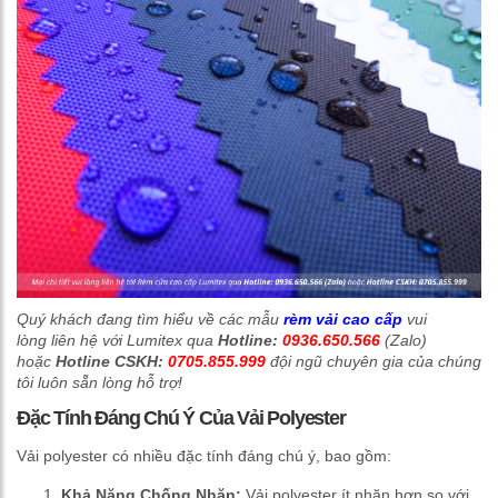
Quý khách đang tìm hiểu về các mẫu
rèm vải cao cấp
vui
lòng liên hệ với Lumitex qua
Hotline:
0936.650.566
(Zalo)
hoặc
Hotline CSKH:
0705.855.999
đội ngũ chuyên gia của chúng
tôi luôn sẵn lòng hỗ trợ!
Đặc Tính Đáng Chú Ý Của Vải Polyester
Vải polyester có nhiều đặc tính đáng chú ý, bao gồm:
Khả Năng Chống Nhăn:
Vải polyester ít nhăn hơn so với